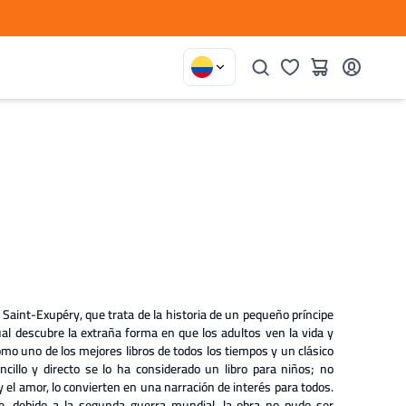
e Saint-Exupéry, que trata de la historia de un pequeño príncipe
ual descubre la extraña forma en que los adultos ven la vida y
como uno de los mejores libros de todos los tiempos y un clásico
ncillo y directo se lo ha considerado un libro para niños; no
 y el amor, lo convierten en una narración de interés para todos.
e, debido a la segunda guerra mundial, la obra no pudo ser